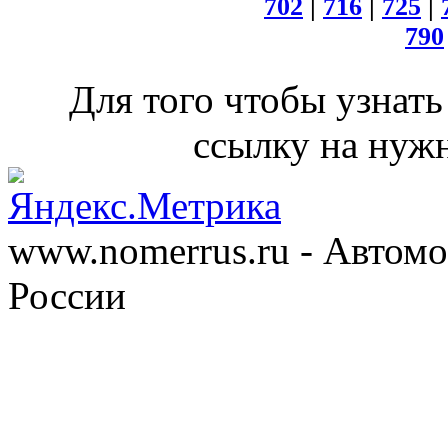
702
|
716
|
725
|
790
Для того чтобы узнать
ссылку на нужн
www.nomerrus.ru - Автом
России